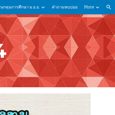
แผนกทุนการศึกษา ม.อ.อ.
คำถามพบบ่อย
More
ion
4