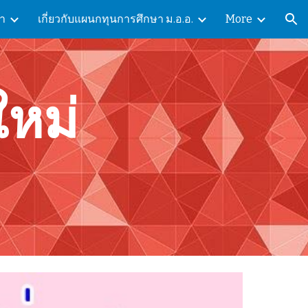
ษา
เกี่ยวกับแผนกทุนการศึกษา ม.อ.อ.
More
ion
ใหม่